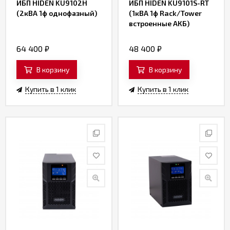
ИБП HIDEN KU9102H
ИБП HIDEN KU9101S-RT
(2кВА 1ф однофазный)
(1кВА 1ф Rack/Tower
встроенные АКБ)
64 400
₽
48 400
₽
В корзину
В корзину
Купить в 1 клик
Купить в 1 клик