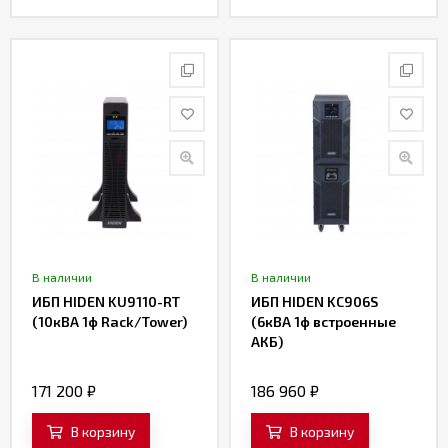
В наличии
В наличии
ИБП HIDEN KU9110-RT
ИБП HIDEN KC906S
(10кВА 1ф Rack/Tower)
(6кВА 1ф встроенные
АКБ)
171 200
₽
186 960
₽
В корзину
В корзину