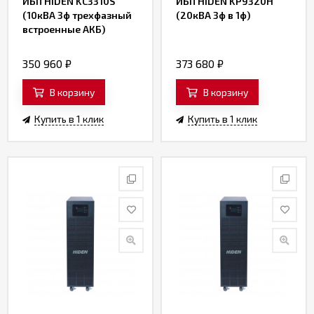
ИБП HIDEN KC3310S
ИБП HIDEN KP9320H
(10кВА 3ф трехфазный
(20кВА 3ф в 1ф)
встроенные АКБ)
350 960
₽
373 680
₽
В корзину
В корзину
Купить в 1 клик
Купить в 1 клик