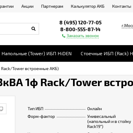
арантии
Акции
Партнерам
Калькулятор АКБ
Контакты
8 (495) 120-77-05
г.Мос
8-800-555-87-14
Заказать звонок
Напольные (Tower) ИБП HiDEN
Стоечные ИБП (Rack) 
ф Rack/Tower встроенные АКБ)
3кВА 1ф Rack/Tower встр
Тип ИБП
Онлайн
Форм-фактор
Унивесальный
(напольный и в стойку
Rack19")