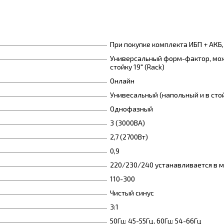
При покупке комплекта ИБП + АКБ
Универсальный форм-фактор, можн
стойку 19" (Rack)
Онлайн
Унивесальный (напольный и в стой
Однофазный
3 (3000ВА)
2,7 (2700Вт)
0,9
220/230/240 устанавливается в 
110-300
Чистый синус
3:1
50Гц: 45-55Гц, 60Гц: 54-66Гц