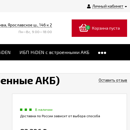
Личный кабинет
ква, Ярославское ш., 146 к 2
0
Корзина пуста
Пн—Вс, 9:00—18:00
HiDEN
ИБП HiDEN с встроенными АКБ
оенные АКБ)
Оставить отзыв
В наличии
Доставка по России зависит от выбора способа