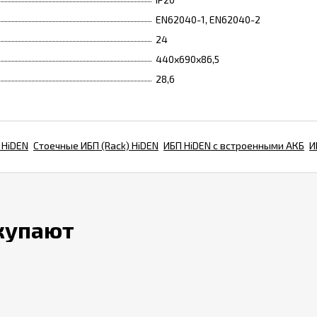
EN62040-1, EN62040-2
24
440х690х86,5
28,6
 HiDEN
Стоечные ИБП (Rack) HiDEN
ИБП HiDEN с встроенными АКБ
И
окупают