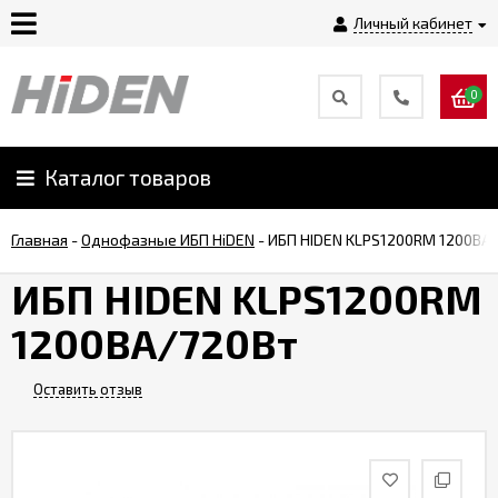
Личный кабинет
0
Главная
О
Каталог товаров
компании
Главная
-
Однофазные ИБП HiDEN
-
ИБП HIDEN KLPS1200RM 1200ВА
Доставка
ИБП HIDEN KLPS1200RM
1200ВА/720Вт
Оплата
Оставить отзыв
Монтаж
Гарантии