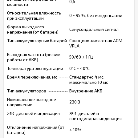
0,6
мощности
Относительная влажность
0 ~ 95 %, без конденсации
при эксплуатации
Форма выходного
Синусоидальный сигнал
напряжения (от батареи)
Тип аккумуляторных батарей
Свинцово-кислотная AGM
VRLA
Выходная частота (режим
50/60 ± 1 Гц
работы от АКБ)
Температура эксплуатации
0°C ~ 40°C
Время переключения, мс
Стандартно 4 мс,
максимально 10 мс
Тип аккумуляторов
Внутренние АКБ
Номинальное выходное
230 В
напряжение
ЖК-дисплей и индикация
ЖК-дисплей и
светодиодная индикация
Отклонение напряжения (от
± 10%
батареи)