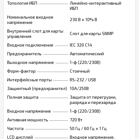
Топология ИБП
Линейно-интерактивный
ИБП
Номинальное входное
230 В ± 10% В
напряжение
Внутренний слот для карты
Слот для карты SNMP
управления
Входное подключение
IEC 320 C14
Предохранитель
Автоматический
Выходное напряжение
1-ф (220/230В)
Форм-фактор
Стоечный
Интерфейсные порты
RS-232 / USB
Защиитный (предохранител)
10А/250В
Полная защита
Защита от перегрузки,
разряда и перезаряда
Входное напряжение
1-ф (220/230В)
Активная мощность
720 Вт
Частота
50 Гц / 60 Гц ± 1 Гц
LCD дисплей
Входное напряжение,