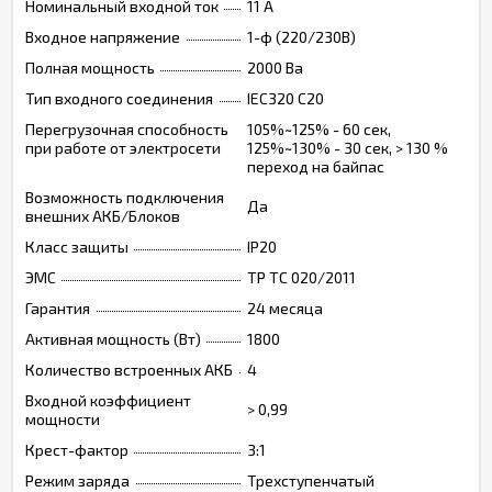
Номинальный входной ток
11 А
Входное напряжение
1-ф (220/230В)
Полная мощность
2000 Ва
Тип входного соединения
IEC320 C20
Перегрузочная способность
105%~125% - 60 сек,
при работе от электросети
125%~130% - 30 сек, > 130 %
переход на байпас
Возможность подключения
Да
внешних АКБ/Блоков
Класс защиты
IP20
ЭМС
ТР ТС 020/2011
Гарантия
24 месяца
Активная мощность (Вт)
1800
Количество встроенных АКБ
4
Входной коэффициент
> 0,99
мощности
Крест-фактор
3:1
Режим заряда
Трехступенчатый