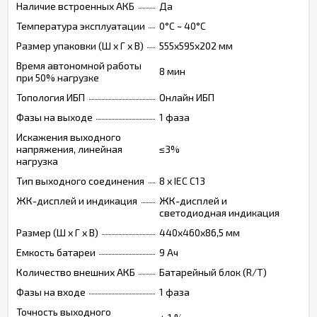
Наличие встроенных АКБ
Да
Температура эксплуатации
0°C ~ 40°C
Размер упаковки (Ш х Г х В)
555х595х202 мм
Время автономной работы
8 мин
при 50% нагрузке
Топология ИБП
Онлайн ИБП
Фазы на выходе
1 фаза
Искажения выходного
напряжения, линейная
≤3%
нагрузка
Тип выходного соединения
8 x IEC C13
ЖК-дисплей и индикация
ЖК-дисплей и
светодиодная индикация
Размер (Ш х Г х В)
440х460х86,5 мм
Емкость батареи
9 Ач
Количество внешних АКБ
Батарейный блок (R/T)
Фазы на входе
1 фаза
Точность выходного