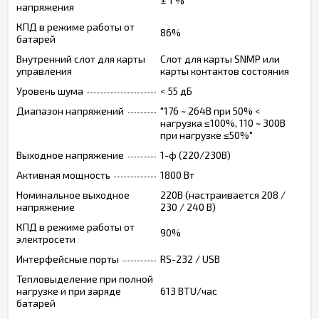
± 1 %
напряжения
КПД в режиме работы от
86%
батарей
Внутренний слот для карты
Слот для карты SNMP или
управления
карты контактов состояния
Уровень шума
< 55 дБ
Диапазон напряжений
"176 ~ 264В при 50% <
нагрузка ≤100%, 110 ~ 300В
при нагрузке ≤50%"
Выходное напряжение
1-ф (220/230В)
Активная мощность
1800 Вт
Номинальное выходное
220В (настраивается 208 /
напряжение
230 / 240 В)
КПД в режиме работы от
90%
электросети
Интерфейсные порты
RS-232 / USB
Тепловыделение при полной
нагрузке и при заряде
613 BTU/час
батарей