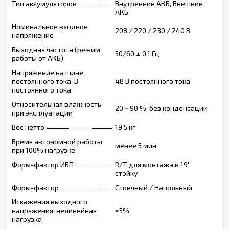
Тип аккумуляторов
Внутренние АКБ, Внешние
АКБ
Номинальное входное
208 / 220 / 230 / 240 В
напряжение
Выходная частота (режим
50/60 ± 0,1 Гц
работы от АКБ)
Напряжение на шине
постоянного тока, В
48 В постоянного тока
постоянного тока
Относительная влажность
20 ~ 90 %, без конденсации
при эксплуатации
Вес нетто
19,5 кг
Время автономной работы
менее 5 мин
при 100% нагрузке
Форм-фактор ИБП
R/T для монтажа в 19'
стойку
Форм-фактор
Стоечный / Напольный
Искажения выходного
напряжения, нелинейная
≤5%
нагрузка