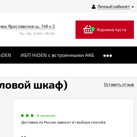
Личный кабинет
ква, Ярославское ш., 146 к 2
0
Корзина пуста
Пн—Вс, 9:00—18:00
HiDEN
ИБП HiDEN с встроенными АКБ
иловой шкаф)
Оставить отзыв
В наличии
Доставка по России зависит от выбора способа