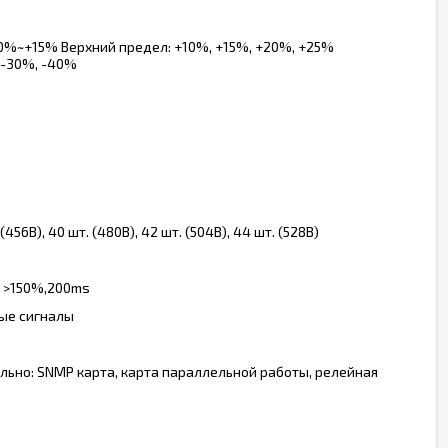
0%~+15% Верхний предел: +10%, +15%, +20%, +25%
 -30%, -40%
 (456В), 40 шт. (480В), 42 шт. (504В), 44 шт. (528В)
n; >150%,200ms
вые сигналы
ально: SNMP карта, карта параллельной работы, релейная