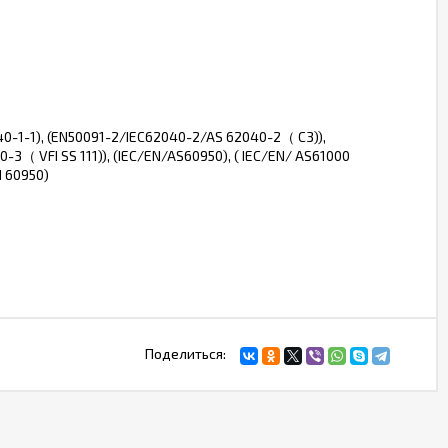
40-1-1), (EN50091-2/IEC62040-2/AS 62040-2（ C3)),
0-3（ VFI SS 111)), (IEC/EN/AS60950), ( IEC/EN/ AS61000
d 60950)
Поделиться: