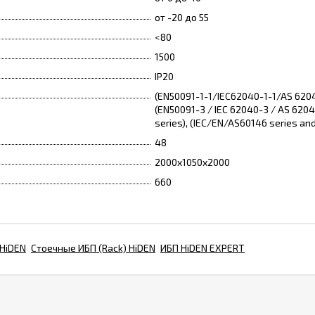
от -20 до 55
<80
1500
IP20
(EN50091-1-1/IEC62040-1-1/AS 620
(EN50091-3 / IEC 62040-3 / AS 6204
series), (IEC/EN/AS60146 series an
48
2000х1050х2000
660
 HiDEN
Стоечные ИБП (Rack) HiDEN
ИБП HiDEN EXPERT