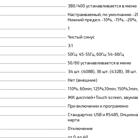
380/400 устанавливается в меню
Настраиваемый, по умолчанию -2
Нижний предел: -10%, -15%, -20%,
1
Чистый синус
3:1
50Гц: 45-55Гц, 60Гц: 54-66Гц
50/60 устанавливается в меню
34 шт. (408В), 36 шт. (432В), 38 шт.
Нет (внешние)
110%, 60min; 125%,10min; 150%,1mi
ЖК дисплей+Touch screen, звуко
При включении и программно
Стандартно: USB и RS485, Опцион
карта
Отключение
от 0 до 40