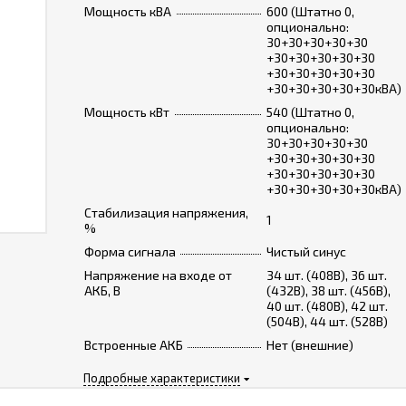
Мощность кВА
600 (Штатно 0,
опционально:
30+30+30+30+30
+30+30+30+30+30
+30+30+30+30+30
+30+30+30+30+30кВА)
Мощность кВт
540 (Штатно 0,
опционально:
30+30+30+30+30
+30+30+30+30+30
+30+30+30+30+30
+30+30+30+30+30кВА)
Стабилизация напряжения,
1
%
Форма сигнала
Чистый синус
Напряжение на входе от
34 шт. (408В), 36 шт.
АКБ, В
(432В), 38 шт. (456В),
40 шт. (480В), 42 шт.
(504В), 44 шт. (528В)
Встроенные АКБ
Нет (внешние)
Подробные характеристики