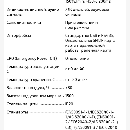
150%,1min; >150%,200ms
Индикация, дисплей, аудио
ЖК дисплей, звуковые
сигналы
сигналы
Самодиагностика
При включении и
программно
Интерфейсы
Стандартно: USB и RS485,
Опционально: SNMP карта,
карта параллельной
работы, релейная карта
EPO (Emergency Power Off)
Отключение
Температура эксплуатации,
от 0 до 40
C
Температура хранения, C
от -20 до 55
Влажность воздуха, %
<80
Высота над уровнем моря, м
1500
Степень защиты
IP20
Стандарты
(EN50091-1-1/IEC62040-1-
1/AS 62040-1-1), (EN50091-
2/IEC62040-2/AS 62040-2（
C3)), (EN50091-3 / IEC 62040-