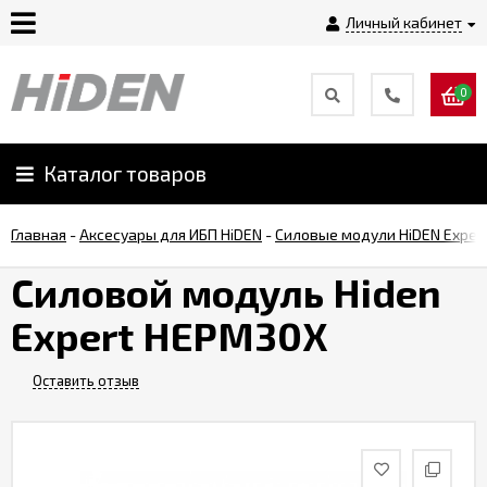
Личный кабинет
0
Главная
О
Каталог товаров
компании
Главная
-
Аксесуары для ИБП HiDEN
-
Силовые модули HiDEN Exper
Доставка
Силовой модуль Hiden
Expert HEPM30X
Оплата
Оставить отзыв
Монтаж
Гарантии