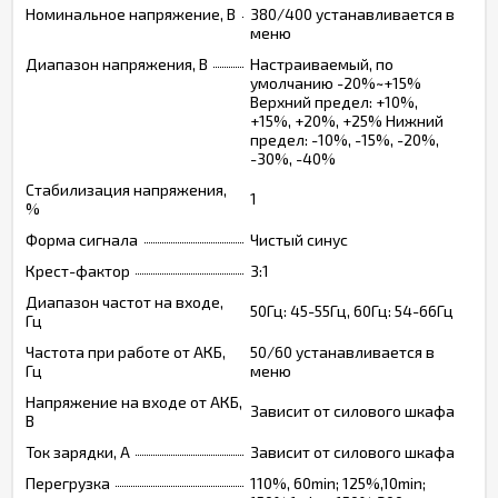
Номинальное напряжение, В
380/400 устанавливается в
меню
Диапазон напряжения, В
Настраиваемый, по
умолчанию -20%~+15%
Верхний предел: +10%,
+15%, +20%, +25% Нижний
предел: -10%, -15%, -20%,
-30%, -40%
Стабилизация напряжения,
1
%
Форма сигнала
Чистый синус
Крест-фактор
3:1
Диапазон частот на входе,
50Гц: 45-55Гц, 60Гц: 54-66Гц
Гц
Частота при работе от АКБ,
50/60 устанавливается в
Гц
меню
Напряжение на входе от АКБ,
Зависит от силового шкафа
В
Ток зарядки, А
Зависит от силового шкафа
Перегрузка
110%, 60min; 125%,10min;