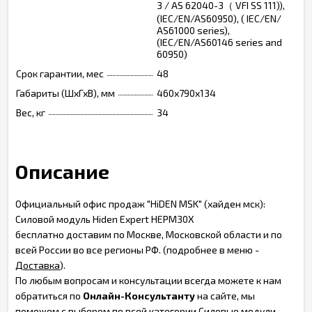
3 / AS 62040-3（ VFI SS 111)),
(IEC/EN/AS60950), ( IEC/EN/
AS61000 series),
(IEC/EN/AS60146 series and
60950)
Срок гарантии, мес
48
Габариты (ШхГхВ), мм
460х790х134
Вес, кг
34
Описание
Официальный офис продаж "HiDEN MSK" (хайден мск):
Силовой модуль Hiden Expert HEPM30X
бесплатно доставим по Москве, Московской области и по
всей России во все регионы РФ. (подробнее в меню -
Доставка
).
По любым вопросам и консультации всегда можете к нам
обратиться по
Онлайн-Консультанту
на сайте, мы
поможем с выбором по всей категории Силовые модули