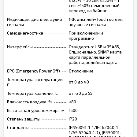
≤125% – 30 сек; ≤150% – 1
сек; ≥150% немедленный
переход на байпас
Индикация, дисплей, аудио
ЖК дисплей+Touch screen,
сигналы
звуковые сигналы
Самодиагностика
При включении и
программно
Интерфейсы
Стандартно: USB и RS485,
Опционально: SNMP карта,
карта параллельной
работы, релейная карта
EPO (Emergency Power Off)
Отключение
Температура эксплуатации,
от 0 до 40
C
Температура хранения, C
от -20 до 55
Влажность воздуха, %
<80
Высота над уровнем моря, м
1500
Степень защиты
IP20
Стандарты
(EN50091-1-1/IEC62040-1-
1/AS 62040-1-1), (EN50091-