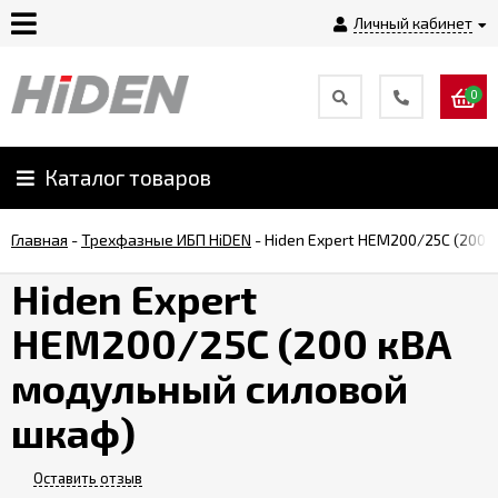
Личный кабинет
0
Главная
О
Каталог товаров
компании
Главная
-
Трехфазные ИБП HiDEN
-
Hiden Expert HEM200/25C (200
Доставка
Hiden Expert
HEM200/25C (200 кВА
Оплата
модульный силовой
Монтаж
шкаф)
Гарантии
Оставить отзыв