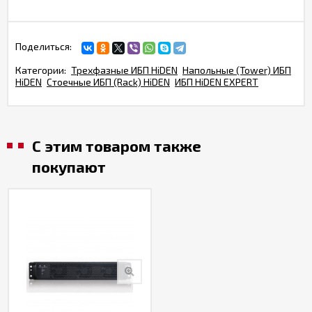
Поделиться:
Категории:
Трехфазные ИБП HiDEN
Напольные (Tower) ИБП
HiDEN
Стоечные ИБП (Rack) HiDEN
ИБП HiDEN EXPERT
С этим товаром также
покупают