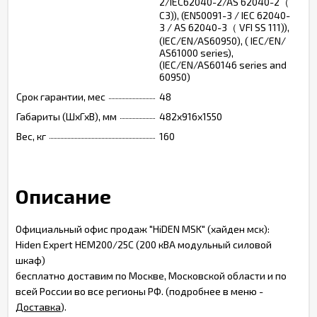
2/IEC62040-2/AS 62040-2（
C3)), (EN50091-3 / IEC 62040-
3 / AS 62040-3（ VFI SS 111)),
(IEC/EN/AS60950), ( IEC/EN/
AS61000 series),
(IEC/EN/AS60146 series and
60950)
Срок гарантии, мес
48
Габариты (ШхГхВ), мм
482х916х1550
Вес, кг
160
Описание
Официальный офис продаж "HiDEN MSK" (хайден мск):
Hiden Expert HEM200/25C (200 кВА модульный силовой
шкаф)
бесплатно доставим по Москве, Московской области и по
всей России во все регионы РФ. (подробнее в меню -
Доставка
).