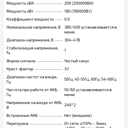
Мощность кВА
200 (200000ВА)
Мощность кВт
180 (180000Вт)
Коэффициент мощности
0,9
Номинальное напряжение, В
380/400 устанавливается в
меню
Диапазон напряжения, В
304-478
Стабилизация напряжения,
1
%
Форма сигнала
Чистый синус
Крест-фактор
3:1
Диапазон частот на входе,
50Гц: 45-55Гц, 60Гц: 54-66Гц
Гц
Частота при работе от АКБ,
50/60 устанавливается в
Гц
меню
Напряжение на входе от АКБ,
240*2
В
Встроенные АКБ
Нет (внешние)
Перегрузка
От сети: ≤110% – 3мин;