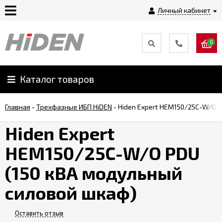
Личный кабинет
0
Главная
О
Каталог товаров
компании
Главная
-
Трехфазные ИБП HiDEN
-
Hiden Expert HEM150/25C-W/O 
Доставка
Hiden Expert
HEM150/25C-W/O PDU
Оплата
(150 кВА модульный
Монтаж
силовой шкаф)
Гарантии
Оставить отзыв