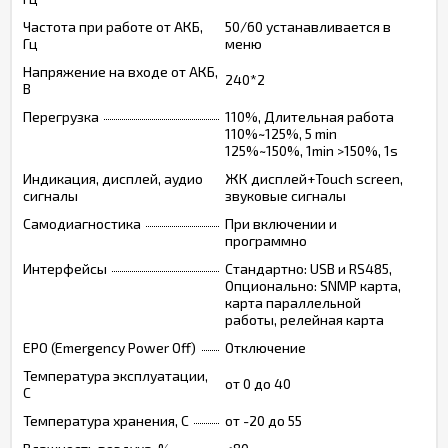
Частота при работе от АКБ,
50/60 устанавливается в
Гц
меню
Напряжение на входе от АКБ,
240*2
В
Перегрузка
110%, Длительная работа
110%~125%, 5 min
125%~150%, 1min >150%, 1s
Индикация, дисплей, аудио
ЖК дисплей+Touch screen,
сигналы
звуковые сигналы
Самодиагностика
При включении и
программно
Интерфейсы
Стандартно: USB и RS485,
Опционально: SNMP карта,
карта параллельной
работы, релейная карта
EPO (Emergency Power Off)
Отключение
Температура эксплуатации,
от 0 до 40
C
Температура хранения, C
от -20 до 55