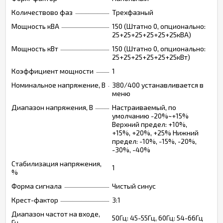
Количествово фаз
Трехфазный
Мощность кВА
150 (Штатно 0, опционально:
25+25+25+25+25+25кВА)
Мощность кВт
150 (Штатно 0, опционально:
25+25+25+25+25+25кВт)
Коэффициент мощности
1
Номинальное напряжение, В
380/400 устанавливается в
меню
Диапазон напряжения, В
Настраиваемый, по
умолчанию -20%~+15%
Верхний предел: +10%,
+15%, +20%, +25% Нижний
предел: -10%, -15%, -20%,
-30%, -40%
Стабилизация напряжения,
1
%
Форма сигнала
Чистый синус
Крест-фактор
3:1
Диапазон частот на входе,
50Гц: 45-55Гц, 60Гц: 54-66Гц
Гц