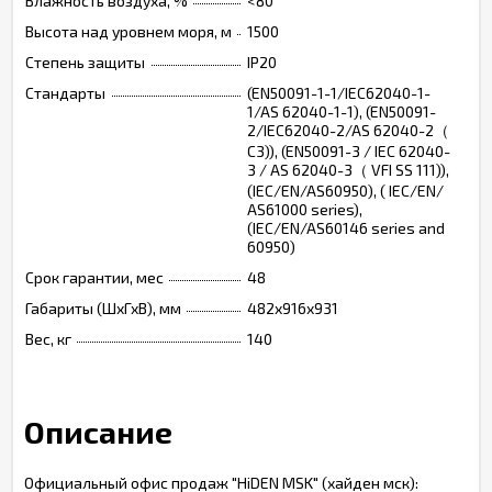
Влажность воздуха, %
<80
Высота над уровнем моря, м
1500
Степень защиты
IP20
Стандарты
(EN50091-1-1/IEC62040-1-
1/AS 62040-1-1), (EN50091-
2/IEC62040-2/AS 62040-2（
C3)), (EN50091-3 / IEC 62040-
3 / AS 62040-3（ VFI SS 111)),
(IEC/EN/AS60950), ( IEC/EN/
AS61000 series),
(IEC/EN/AS60146 series and
60950)
Срок гарантии, мес
48
Габариты (ШхГхВ), мм
482х916х931
Вес, кг
140
Описание
Официальный офис продаж "HiDEN MSK" (хайден мск):