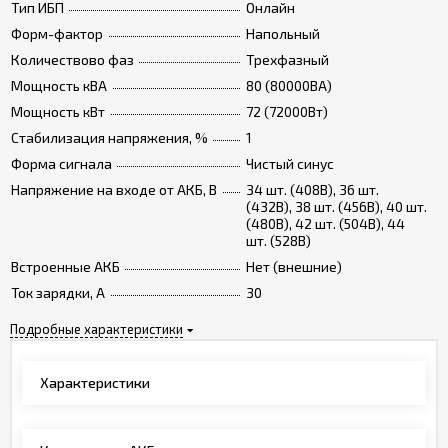
Тип ИБП
Онлайн
Форм-фактор
Напольный
Количествово фаз
Трехфазный
Мощность кВА
80 (80000ВА)
Мощность кВт
72 (72000Вт)
Стабилизация напряжения, %
1
Форма сигнала
Чистый синус
Напряжение на входе от АКБ, В
34 шт. (408В), 36 шт.
(432В), 38 шт. (456В), 40 шт.
(480В), 42 шт. (504В), 44
шт. (528В)
Встроенные АКБ
Нет (внешние)
Ток зарядки, А
30
Подробные характеристики
Характеристики