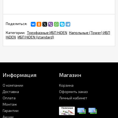
Поделиться:
Категории:
Трехфазные ИБП HiDEN
Напольные (Tower) ИБП
HiDEN
ИБП HiDEN (standard)
Информация
Магазин
О компании
Корзина
Доставка
Оформить заказ
Оплата
Личный кабинет
Монтаж
Гарантии
Акции