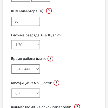
?
КПД Инвертора (%):
Глубина разряда АКБ (В/эл-т):
?
Время работы (мин):
?
Коэффициент мощности:
?
Количество АКБ в одной параллели*: