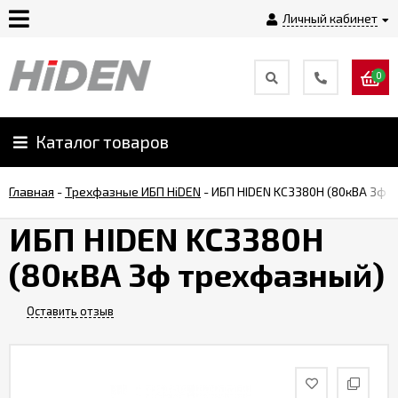
Личный кабинет
0
Главная
О
Каталог товаров
компании
Главная
-
Трехфазные ИБП HiDEN
-
ИБП HIDEN KC3380H (80кВА 3ф 
Доставка
ИБП HIDEN KC3380H
(80кВА 3ф трехфазный)
Оплата
Оставить отзыв
Монтаж
Гарантии