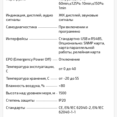
60min,≤125%: 10min,≤150%:
1min
Индикация, дисплей, аудио
ЖК дисплей, звуковые
сигналы
сигналы
Самодиагностика
При включении и
программно
Интерфейсы
Стандартно: USB и RS485,
Опционально: SNMP карта,
карта параллельной
работы, релейная карта
EPO (Emergency Power Off)
Отключение
Температура эксплуатации,
от 0 до 40
C
Температура хранения, C
от -20 до 55
Влажность воздуха, %
<80
Высота над уровнем моря, м
1500
Степень защиты
IP20
Стандарты
CE, EN/IEC 62040-2, EN/IEC
62040-1-1