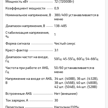
Мощность кВт
72 (72000Вт)
Коэффициент мощности
0,9
Номинальное напряжение, В
380/400 устанавливается в
меню
Диапазон напряжения, В
138-485
Стабилизация напряжения,
1
%
Форма сигнала
Чистый синус
Крест-фактор
3:1
Диапазон частот на входе,
50Гц: 45-55Гц, 60Гц: 54-66Гц
Гц
Частота при работе от АКБ,
50/60 устанавливается в
Гц
меню
Напряжение на входе от АКБ,
34 шт. (408В), 36 шт. (432В),
В
38 шт. (456В), 40 шт. (480В),
42 шт. (504В), 44 шт. (528В)
Встроенные АКБ
Нет (внешние)
Ток зарядки, А
30
Перегрузка
Нагрузка≤110%: