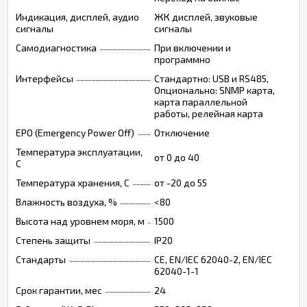
Индикация, дисплей, аудио
ЖК дисплей, звуковые
сигналы
сигналы
Самодиагностика
При включении и
программно
Интерфейсы
Стандартно: USB и RS485,
Опционально: SNMP карта,
карта параллельной
работы, релейная карта
EPO (Emergency Power Off)
Отключение
Температура эксплуатации,
от 0 до 40
C
Температура хранения, C
от -20 до 55
Влажность воздуха, %
<80
Высота над уровнем моря, м
1500
Степень защиты
IP20
Стандарты
CE, EN/IEC 62040-2, EN/IEC
62040-1-1
Срок гарантии, мес
24