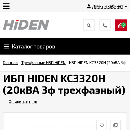
Личный кабинет
0
Главная
О
Каталог товаров
компании
Главная
-
Трехфазные ИБП HiDEN
-
ИБП HIDEN KC3320H (20кВА 3ф 
Доставка
ИБП HIDEN KC3320H
(20кВА 3ф трехфазный)
Оплата
Оставить отзыв
Монтаж
Гарантии