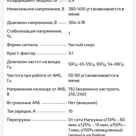
Коэффициент мощности
0,9
Номинальное напряжение, В
380/400 устанавливается в
меню
Диапазон напряжения, В
304-478
Стабилизация напряжения,
1
%
Форма сигнала
Чистый синус
Крест-фактор
3:1
Диапазон частот на входе,
50Гц: 45-55Гц, 60Гц: 54-66Гц
Гц
Частота при работе от АКБ,
50/60 устанавливается в
Гц
меню
Напряжение на входе от АКБ,
192 (возможно настроить
В
216/240)
Встроенные АКБ
Нет (внешние)
Ток зарядки, А
10
Перегрузка
От сети Нагрузка ≤110% – 60
мин, ≤125% – 10 мин, ≤150% –
1 мин, ≥150% немедленный
переход на байпас