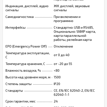
Индикация, дисплей, аудио
ЖК дисплей, звуковые
сигналы
сигналы
Самодиагностика
При включении и
программно
Интерфейсы
Стандартно: USB и RS485,
Опционально: SNMP карта,
карта параллельной
работы, релейная карта
EPO (Emergency Power Off)
Отключение
Температура эксплуатации,
от 0 до 40
C
Температура хранения, C
от -20 до 55
Влажность воздуха, %
<80
Высота над уровнем моря, м
1500
Степень защиты
IP20
Стандарты
CE, EN/IEC 62040-2, EN/IEC
62040-1-1
Срок гарантии, мес
24