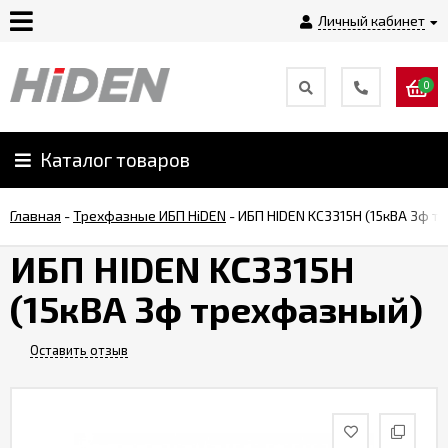
Личный кабинет
0
Главная
О
Каталог товаров
компании
Главная
-
Трехфазные ИБП HiDEN
-
ИБП HIDEN KC3315H (15кВА 3ф т
Доставка
ИБП HIDEN KC3315H
(15кВА 3ф трехфазный)
Оплата
Оставить отзыв
Монтаж
Гарантии