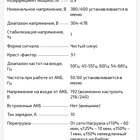
Коэффициент мощности
0,9
Номинальное напряжение, В
380/400 устанавливается в
меню
Диапазон напряжения, В
304-478
Стабилизация напряжения,
1
%
Форма сигнала
Чистый синус
Крест-фактор
3:1
Диапазон частот на входе,
50Гц: 45-55Гц, 60Гц: 54-66Гц
Гц
Частота при работе от АКБ,
50/60 устанавливается в
Гц
меню
Напряжение на входе от АКБ,
192 (возможно настроить
В
216/240)
Встроенные АКБ
Нет (внешние)
Ток зарядки, А
10
Перегрузка
От сети Нагрузка ≤110% – 60
мин, ≤125% – 10 мин, ≤150% –
1 мин, ≥150% немедленный
переход на байпас