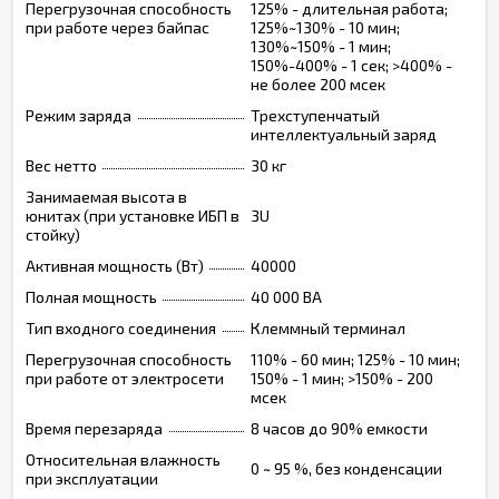
Перегрузочная способность
125% - длительная работа;
при работе через байпас
125%~130% - 10 мин;
130%~150% - 1 мин;
150%-400% - 1 сек; >400% -
не более 200 мсек
Режим заряда
Трехступенчатый
интеллектуальный заряд
Вес нетто
30 кг
Занимаемая высота в
юнитах (при установке ИБП в
3U
стойку)
Активная мощность (Вт)
40000
Полная мощность
40 000 ВА
Тип входного соединения
Клеммный терминал
Перегрузочная способность
110% - 60 мин; 125% - 10 мин;
при работе от электросети
150% - 1 мин; >150% - 200
мсек
Время перезаряда
8 часов до 90% емкости
Относительная влажность
0 ~ 95 %, без конденсации
при эксплуатации