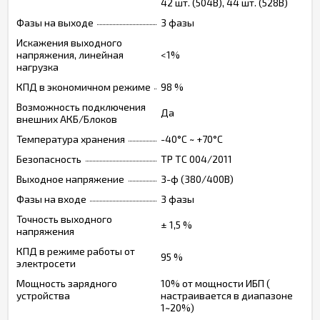
42 шт. (504В), 44 шт. (528В)
Фазы на выходе
3 фазы
Искажения выходного
напряжения, линейная
<1%
нагрузка
КПД в экономичном режиме
98 %
Возможность подключения
Да
внешних АКБ/Блоков
Температура хранения
-40°C ~ +70°C
Безопасность
ТР ТС 004/2011
Выходное напряжение
3-ф (380/400В)
Фазы на входе
3 фазы
Точность выходного
± 1,5 %
напряжения
КПД в режиме работы от
95 %
электросети
Мощность зарядного
10% от мощности ИБП (
устройства
настраивается в диапазоне
1~20%)