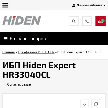
Личный кабинет
0
Главная
О
Каталог товаров
компании
Главная
-
Трехфазные ИБП HiDEN
-
ИБП Hiden Expert HR33040CL
Доставка
ИБП Hiden Expert
HR33040CL
Оплата
Оставить отзыв
Монтаж
Гарантии