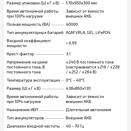
Размер упаковки (Ш х Г х В)
570х950х300 мм
Время автономной работы
Зависит от ёмкости
при 100% нагрузке
внешних АКБ
Полная мощность (ВА)
40000
Тип аккумуляторных батарей
AGM VRLA, GEL, LiFePO4
Входной коэффициент
> 0,99
мощности
Крест-фактор
3:1
Напряжение на шине
±240 В постоянного тока
постоянного тока, В
(настраивается ±216 / ±228
постоянного тока
/ ±252 / ±264 В)
Температура эксплуатации
0°C ~ 40°C
Размер (Ш х Г х В)
438х860х130
Время автономной работы
Зависит от ёмкости
при 50% нагрузке
внешних АКБ
Назначение ИБП
Длительная автономия
Тип аккумуляторов
Внешние АКБ
Диапазон входной частоты
40 ~ 70 Гц