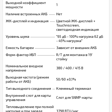
Выходной коэффициент
1
мощности
Наличие встроенных АКБ
Нет
ЖК-дисплей и индикация
Цветной ЖК-дисплей +
Touchnscreen,
светодиодная индикация
Уровень шума
"65 дБ - 100% нагрузка 62 дБ
- 45% нагрузка"
Емкость батареи
Зависит от внешних АКБ
Форм-фактор ИБП
R/T для монтажа в 19'
стойку
Номинальное входное
380 / 400 / 415 В
напряжение
Выходная частота (режим
50/60 ±0,1%
работы от АКБ)
Тип выходного соединения
Клеммный терминал
Внутренний слот для карты
Слот для SNMP-карты
управления
Тепловыделение при полной
нагрузке и при заряде
3798 BTU/час