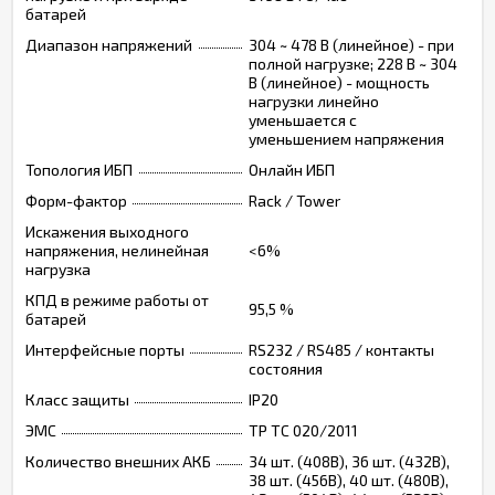
батарей
Диапазон напряжений
304 ~ 478 В (линейное) - при
полной нагрузке; 228 В ~ 304
В (линейное) - мощность
нагрузки линейно
уменьшается с
уменьшением напряжения
Топология ИБП
Онлайн ИБП
Форм-фактор
Rack / Tower
Искажения выходного
напряжения, нелинейная
<6%
нагрузка
КПД в режиме работы от
95,5 %
батарей
Интерфейсные порты
RS232 / RS485 / контакты
состояния
Класс защиты
IP20
ЭМС
ТР ТС 020/2011
Количество внешних АКБ
34 шт. (408В), 36 шт. (432В),
38 шт. (456В), 40 шт. (480В),