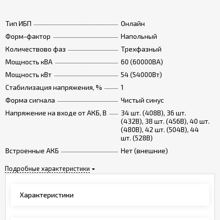
Тип ИБП
Онлайн
Форм-фактор
Напольный
Количествово фаз
Трехфазный
Мощность кВА
60 (60000ВА)
Мощность кВт
54 (54000Вт)
Стабилизация напряжения, %
1
Форма сигнала
Чистый синус
Напряжение на входе от АКБ, В
34 шт. (408В), 36 шт.
(432В), 38 шт. (456В), 40 шт.
(480В), 42 шт. (504В), 44
шт. (528В)
Встроенные АКБ
Нет (внешние)
Подробные характеристики
Характеристики