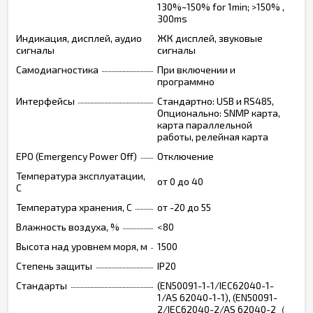
130%~150% for 1min; >150% ,
300ms
Индикация, дисплей, аудио
ЖК дисплей, звуковые
сигналы
сигналы
Самодиагностика
При включении и
программно
Интерфейсы
Стандартно: USB и RS485,
Опционально: SNMP карта,
карта параллельной
работы, релейная карта
EPO (Emergency Power Off)
Отключение
Температура эксплуатации,
от 0 до 40
C
Температура хранения, C
от -20 до 55
Влажность воздуха, %
<80
Высота над уровнем моря, м
1500
Степень защиты
IP20
Стандарты
(EN50091-1-1/IEC62040-1-
1/AS 62040-1-1), (EN50091-
2/IEC62040-2/AS 62040-2（