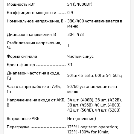
Мощность кВт
54 (54000Вт)
Коэффициент мощности
0,9
Номинальное напряжение, В
380/400 устанавливается в
меню
Диапазон напряжения, В
304-478
Стабилизация напряжения,
1
%
Форма сигнала
Чистый синус
Крест-фактор
3:1
Диапазон частот на входе,
50Гц: 45-55Гц, 60Гц: 54-66Гц
Гц
Частота при работе от АКБ,
50/60 устанавливается в
Гц
меню
Напряжение на входе от АКБ,
34 шт. (408В), 36 шт. (432В),
В
38 шт. (456В), 40 шт. (480В),
42 шт. (504В), 44 шт. (528В)
Встроенные АКБ
Нет (внешние)
Перегрузка
125% Long term operation;
125%~130% for 10min;