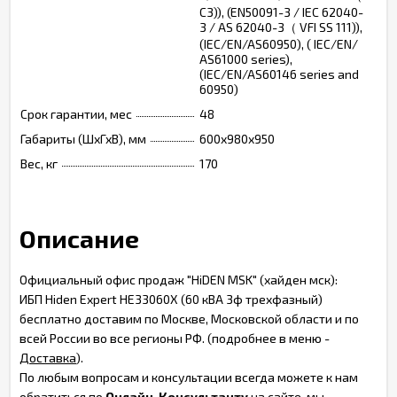
C3)), (EN50091-3 / IEC 62040-
3 / AS 62040-3（ VFI SS 111)),
(IEC/EN/AS60950), ( IEC/EN/
AS61000 series),
(IEC/EN/AS60146 series and
60950)
Срок гарантии, мес
48
Габариты (ШхГхВ), мм
600х980х950
Вес, кг
170
Описание
Официальный офис продаж "HiDEN MSK" (хайден мск):
ИБП Hiden Expert HE33060X (60 кВА 3ф трехфазный)
бесплатно доставим по Москве, Московской области и по
всей России во все регионы РФ. (подробнее в меню -
Доставка
).
По любым вопросам и консультации всегда можете к нам
обратиться по
Онлайн-Консультанту
на сайте, мы