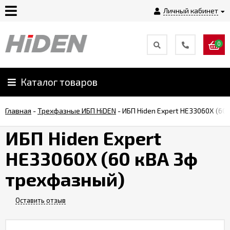
Личный кабинет
0
Главная
О
Каталог товаров
компании
Главная
-
Трехфазные ИБП HiDEN
-
ИБП Hiden Expert HE33060X (60
Доставка
ИБП Hiden Expert
HE33060X (60 кВА 3ф
Оплата
трехфазный)
Монтаж
Оставить отзыв
Гарантии