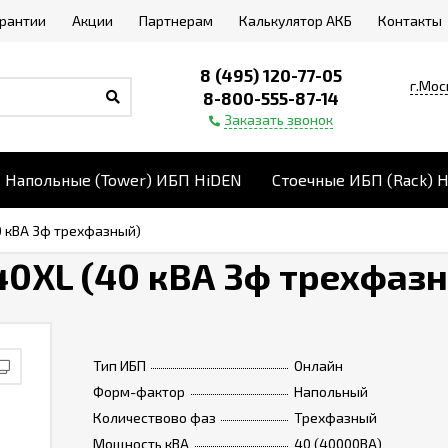
арантии
Акции
Партнерам
Калькулятор АКБ
Контакты
8 (495) 120-77-05
г.Мос
8-800-555-87-14
Заказать звонок
Напольные (Tower) ИБП HiDEN
Стоечные ИБП (Rack) 
0 кВА 3ф трехфазный)
40XL (40 кВА 3ф трехфаз
Тип ИБП
Онлайн
Форм-фактор
Напольный
Количествово фаз
Трехфазный
Мощность кВА
40 (40000ВА)