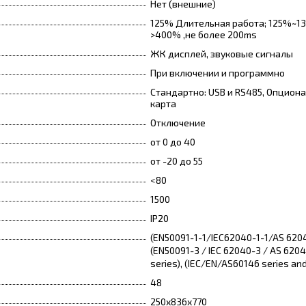
Нет (внешние)
125% Длительная работа; 125%~130
>400% ,не более 200ms
ЖК дисплей, звуковые сигналы
При включении и программно
Стандартно: USB и RS485, Опцион
карта
Отключение
от 0 до 40
от -20 до 55
<80
1500
IP20
(EN50091-1-1/IEC62040-1-1/AS 620
(EN50091-3 / IEC 62040-3 / AS 6204
series), (IEC/EN/AS60146 series an
48
250х836х770