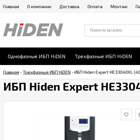
Главная
О компании
Доставка
Оплата
Монтаж
Г
Однофазные ИБП HiDEN
Трехфазные ИБП HiDEN
Главная
-
Трехфазные ИБП HiDEN
-
ИБП Hiden Expert HE33040XL (4
ИБП Hiden Expert HE330