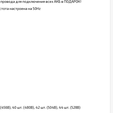
, провода для подключения всех АКБ в ПОДАРОК!
стота настроена на 50Hz
 (456В), 40 шт. (480В), 42 шт. (504В), 44 шт. (528В)