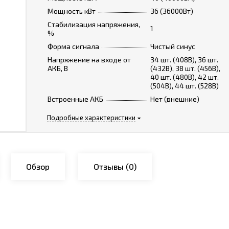
Мощность кВт
36 (36000Вт)
Стабилизация напряжения,
1
%
Форма сигнала
Чистый синус
Напряжение на входе от
34 шт. (408В), 36 шт.
АКБ, В
(432В), 38 шт. (456В),
40 шт. (480В), 42 шт.
(504В), 44 шт. (528В)
Встроенные АКБ
Нет (внешние)
Подробные характеристики
Обзор
Отзывы
(0)