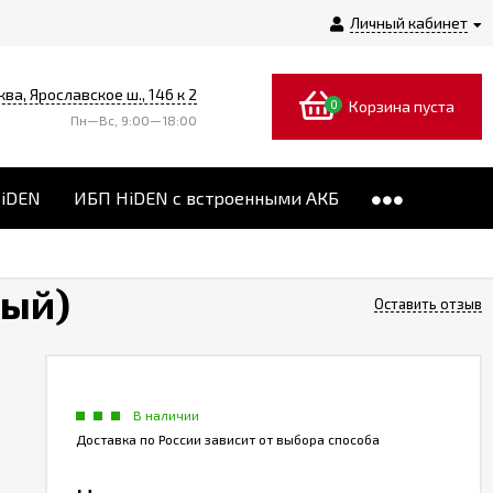
Личный кабинет
ква, Ярославское ш., 146 к 2
0
Корзина пуста
Пн—Вс, 9:00—18:00
HiDEN
ИБП HiDEN с встроенными АКБ
ный)
Оставить отзыв
В наличии
Доставка по России зависит от выбора способа