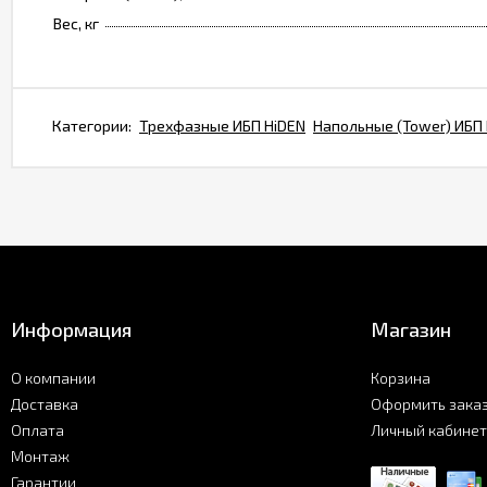
Вес, кг
Категории:
Трехфазные ИБП HiDEN
Напольные (Tower) ИБП
Информация
Магазин
О компании
Корзина
Доставка
Оформить зака
Оплата
Личный кабинет
Монтаж
Гарантии