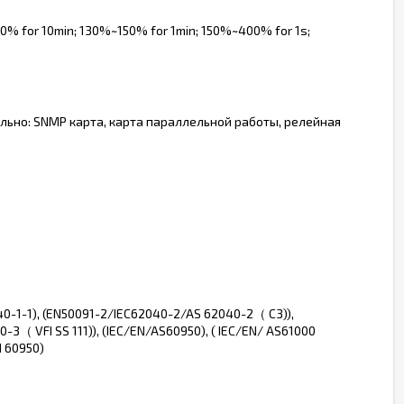
% for 10min; 130%~150% for 1min; 150%~400% for 1s;
ально: SNMP карта, карта параллельной работы, релейная
40-1-1), (EN50091-2/IEC62040-2/AS 62040-2（ C3)),
0-3（ VFI SS 111)), (IEC/EN/AS60950), ( IEC/EN/ AS61000
d 60950)