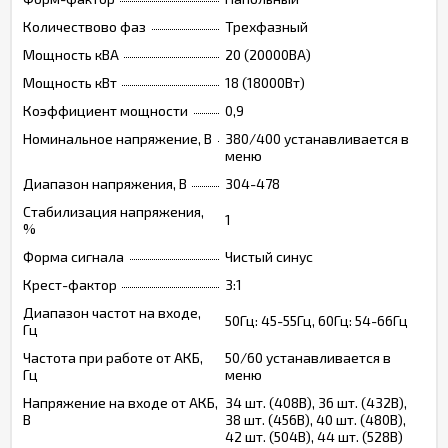
Количествово фаз
Трехфазный
Мощность кВА
20 (20000ВА)
Мощность кВт
18 (18000Вт)
Коэффициент мощности
0,9
Номинальное напряжение, В
380/400 устанавливается в
меню
Диапазон напряжения, В
304-478
Стабилизация напряжения,
1
%
Форма сигнала
Чистый синус
Крест-фактор
3:1
Диапазон частот на входе,
50Гц: 45-55Гц, 60Гц: 54-66Гц
Гц
Частота при работе от АКБ,
50/60 устанавливается в
Гц
меню
Напряжение на входе от АКБ,
34 шт. (408В), 36 шт. (432В),
В
38 шт. (456В), 40 шт. (480В),
42 шт. (504В), 44 шт. (528В)