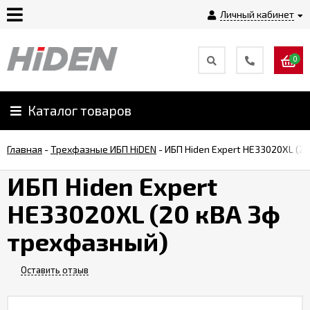
Личный кабинет
0
Главная
О
Каталог товаров
компании
Главная
-
Трехфазные ИБП HiDEN
-
ИБП Hiden Expert HE33020XL (2
Доставка
ИБП Hiden Expert
HE33020XL (20 кВА 3ф
Оплата
трехфазный)
Монтаж
Оставить отзыв
Гарантии