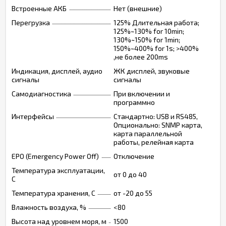
Встроенные АКБ
Нет (внешние)
Перегрузка
125% Длительная работа;
125%~130% for 10min;
130%~150% for 1min;
150%~400% for 1s; >400%
,не более 200ms
Индикация, дисплей, аудио
ЖК дисплей, звуковые
сигналы
сигналы
Самодиагностика
При включении и
программно
Интерфейсы
Стандартно: USB и RS485,
Опционально: SNMP карта,
карта параллельной
работы, релейная карта
EPO (Emergency Power Off)
Отключение
Температура эксплуатации,
от 0 до 40
C
Температура хранения, C
от -20 до 55
Влажность воздуха, %
<80
Высота над уровнем моря, м
1500