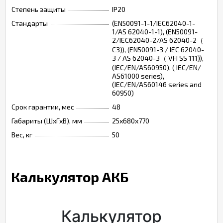
Степень защиты
IP20
Стандарты
(EN50091-1-1/IEC62040-1-
1/AS 62040-1-1), (EN50091-
2/IEC62040-2/AS 62040-2（
C3)), (EN50091-3 / IEC 62040-
3 / AS 62040-3（ VFI SS 111)),
(IEC/EN/AS60950), ( IEC/EN/
AS61000 series),
(IEC/EN/AS60146 series and
60950)
Срок гарантии, мес
48
Габариты (ШхГхВ), мм
25х680х770
Вес, кг
50
Калькулятор АКБ
Калькулятор