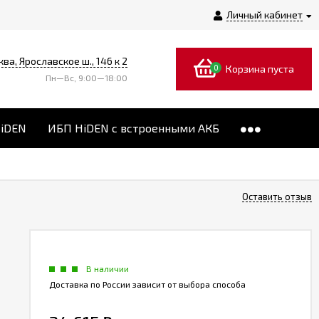
Личный кабинет
ква, Ярославское ш., 146 к 2
0
Корзина пуста
Пн—Вс, 9:00—18:00
HiDEN
ИБП HiDEN с встроенными АКБ
Оставить отзыв
В наличии
Доставка по России зависит от выбора способа