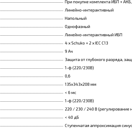
При покупке комплекта ИБП + АКБ
Линейно-интерактивный
Напольный
Однофазный
Линейно-интерактивный ИБП
4 x Schuko + 2 х IEC C13
9 Ач
Защита от глубокого разряда, за
1-ф (220/230В)
0,6
135x343x208 мм
< 6 мс
1-ф (220/230В)
220 / 230 / 240 В (регулирование
< 40 дБ
Ступенчатая аппроксимация сину