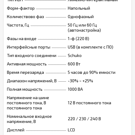
Форм-фактор
Напольный
Количествово фаз
Однофазный
Частота, Гц
50 Гц или 60 Гц
(автонастройка)
Фазы на входе
1-ф (220 В)
Интерфейсные порты
USB (в комплекте с ПО)
Тип входного соединени
Schuko
Активная мощность
600 Вт
Время перезаряда
5 часов до 90% емкости
Диапазон напряжений, В
-30% ~ +25%
Полная мощность
1000 ВА
Напряжение на шине
постоянного тока, В
12 В постоянного тока
постоянного тока
Номинальное входное
220 / 230 / 240 В
напряжение, В
Дисплей
LCD