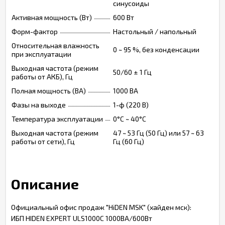
синусоиды
Активная мощность (Вт)
600 Вт
Форм-фактор
Настольный / напольный
Относительная влажность
0 ~ 95 %, без конденсации
при эксплуатации
Выходная частота (режим
50/60 ± 1 Гц
работы от АКБ), Гц
Полная мощность (ВА)
1000 ВА
Фазы на выходе
1-ф (220 В)
Температура эксплуатации
0°C ~ 40°C
Выходная частота (режим
47 ~ 53 Гц (50 Гц) или 57 ~ 63
работы от сети), Гц
Гц (60 Гц)
Описание
Официальный офис продаж "HiDEN MSK" (хайден мск):
ИБП HIDEN EXPERT ULS1000C 1000ВА/600Вт