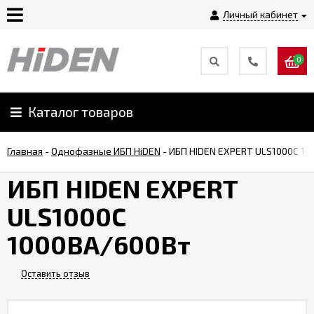
Личный кабинет
0
Главная
О
Каталог товаров
компании
Главная
-
Однофазные ИБП HiDEN
-
ИБП HIDEN EXPERT ULS1000C 1
Доставка
ИБП HIDEN EXPERT
ULS1000C
Оплата
1000ВА/600Вт
Монтаж
Оставить отзыв
Гарантии