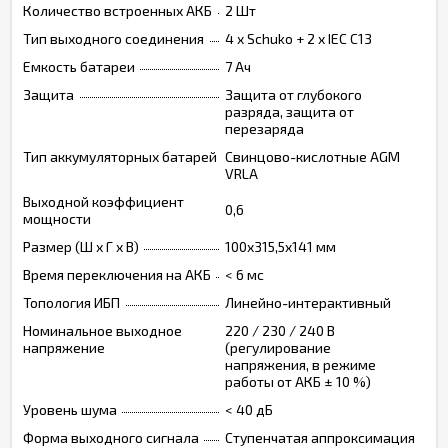
Количество встроенных АКБ
2 Шт
Тип выходного соединения
4 x Schuko + 2 х IEC C13
Емкость батареи
7 Ач
Защита
Защита от глубокого
разряда, защита от
перезаряда
Тип аккумуляторных батарей
Свинцово-кислотные AGM
VRLA
Выходной коэффициент
0,6
мощности
Размер (Ш х Г х В)
100x315,5x141 мм
Время переключения на АКБ
< 6 мс
Топология ИБП
Линейно-интерактивный
Номинальное выходное
220 / 230 / 240 В
напряжение
(регулирование
напряжения, в режиме
работы от АКБ ± 10 %)
Уровень шума
< 40 дБ
Форма выходного сигнала
Ступенчатая аппроксимация