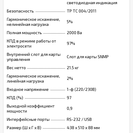
светодиодная индикация
Безопасность
ТР ТС 004/2011
Гармоническое искажение,
5%
нелинейная нагрузка
Полная мощность
2000 Ва
КПД в режиме работы от
97%
электросети
Внутренний слот для карты
Слот для карты SNMP
управления
Вес нетто
21.5 кг
Гармоническое искажение,
2%
линейная нагрузка
Входное напряжение
1-ф (220/230В)
КПД (%)
97
Выходной коэффициент
0,9
мощности
Интерфейсные порты
RS-232 / USB
Размер (Ш х Г х В)
438 x 510 x 88 мм