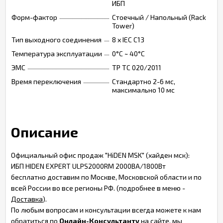
ИБП
Форм-фактор
Стоечный / Напольный (Rack
Tower)
Тип выходного соединения
8 x IEC C13
Температура эксплуатации
0°C ~ 40°C
ЭМС
ТР ТС 020/2011
Время переключения
Стандартно 2-6 мс,
максимально 10 мс
Описание
Официальный офис продаж "HiDEN MSK" (хайден мск):
ИБП HIDEN EXPERT ULPS2000RM 2000ВА/1800Вт
бесплатно доставим по Москве, Московской области и по
всей России во все регионы РФ. (подробнее в меню -
Доставка
).
По любым вопросам и консультации всегда можете к нам
обратиться по
Онлайн-Консультанту
на сайте, мы