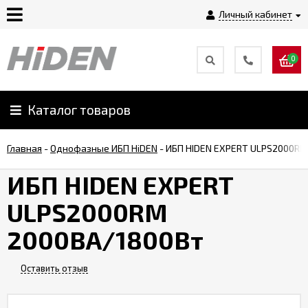
Личный кабинет
0
Главная
О
Каталог товаров
компании
Главная
-
Однофазные ИБП HiDEN
-
ИБП HIDEN EXPERT ULPS2000RM
Доставка
ИБП HIDEN EXPERT
ULPS2000RM
Оплата
2000ВА/1800Вт
Монтаж
Оставить отзыв
Гарантии