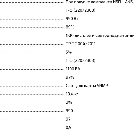
При покупке комплекта ИБП + АКБ
1-ф (220/230В)
990 Вт
89%
ЖК-дисплей и светодиодная инд
ТР ТС 004/2011
5%
1-ф (220/230В)
1100 ВА
97%
Слот для карты SNMP
13.4 кг
2%
990
97
0,9