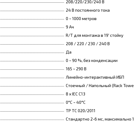
208/220/230/240 В
24 В постоянного тока
0 ~ 1000 метров
9 Ач
R/T для монтажа в 19' стойку
208 / 220 / 230 / 240 В
Да
0 ~ 90 %, без конденсации
165 ~ 290 В
Линейно-интерактивный ИБП
Стоечный / Напольный (Rack Towe
8 x IEC C13
0°C ~ 40°C
ТР ТС 020/2011
Стандартно 2-6 мс, максимально 1