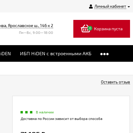
Личный кабинет
ква, Ярославское ш., 146 к 2
0
Корзина пуста
Пн—Вс, 9:00—18:00
HiDEN
ИБП HiDEN с встроенными АКБ
Оставить отзыв
В наличии
Доставка по России зависит от выбора способа