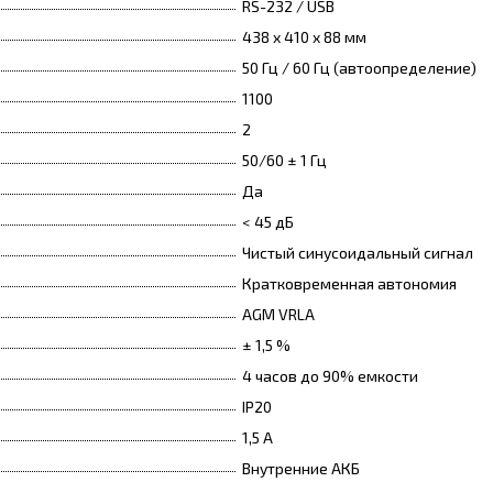
RS-232 / USB
438 x 410 x 88 мм
50 Гц / 60 Гц (автоопределение)
1100
2
50/60 ± 1 Гц
Да
< 45 дБ
Чистый синусоидальный сигнал
Кратковременная автономия
AGM VRLA
± 1,5 %
4 часов до 90% емкости
IP20
1,5 А
Внутренние АКБ