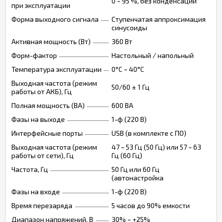
0 ~ 95 %, без конденсации
при эксплуатации
Форма выходного сигнала
Ступенчатая аппроксимация
синусоиды
Активная мощность (Вт)
360 Вт
Форм-фактор
Настольный / напольный
Температура эксплуатации
0°C ~ 40°C
Выходная частота (режим
50/60 ± 1 Гц
работы от АКБ), Гц
Полная мощность (ВА)
600 ВА
Фазы на выходе
1-ф (220 В)
Интерфейсные порты
USB (в комплекте с ПО)
Выходная частота (режим
47 ~ 53 Гц (50 Гц) или 57 ~ 63
работы от сети), Гц
Гц (60 Гц)
Частота, Гц
50 Гц или 60 Гц
(автонастройка
Фазы на входе
1-ф (220 В)
Время перезаряда
5 часов до 90% емкости
Диапазон напряжений, В
30% ~ +25%