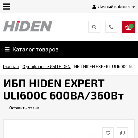
Личный кабинет
0
Главная
О
Каталог товаров
компании
Главная
-
Однофазные ИБП HiDEN
-
ИБП HIDEN EXPERT ULI600С 600
Доставка
ИБП HIDEN EXPERT
ULI600С 600ВА/360Вт
Оплата
Оставить отзыв
Монтаж
Гарантии