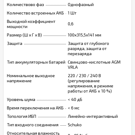
Количествово фаз
Однофазный
Количество встроенных АКБ
1 Шт
Выходной коэффициент
0,6
мощности
Размер (Ш х Г х В)
100x315,5x141 мм
Защита
Защита от глубокого
разряда, защита от
перезаряда
Тип аккумуляторных батарей
Свинцово-кислотные AGM
VRLA
Номинальное выходное
220 / 230 / 240 В
напряжение
(регулирование
напряжения, в режиме
работы от АКБ ± 10 %)
Уровень шума
< 40 дБ
Время переключения на АКБ
< 6 мс
Топология ИБП
Линейно-интерактивный
Тип входного соединения
Schuko
Относительная влажность