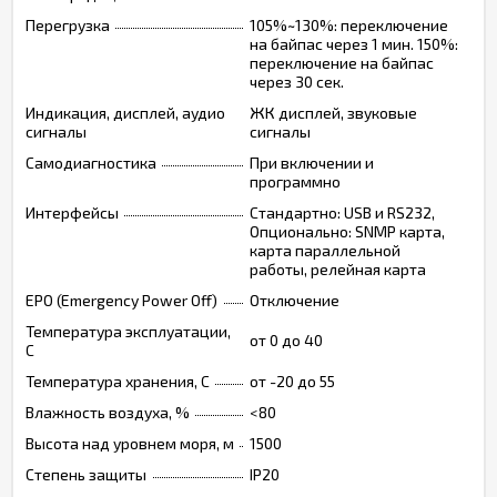
Перегрузка
105%~130%: переключение
на байпас через 1 мин. 150%:
переключение на байпас
через 30 сек.
Индикация, дисплей, аудио
ЖК дисплей, звуковые
сигналы
сигналы
Самодиагностика
При включении и
программно
Интерфейсы
Стандартно: USB и RS232,
Опционально: SNMP карта,
карта параллельной
работы, релейная карта
EPO (Emergency Power Off)
Отключение
Температура эксплуатации,
от 0 до 40
C
Температура хранения, C
от -20 до 55
Влажность воздуха, %
<80
Высота над уровнем моря, м
1500
Степень защиты
IP20