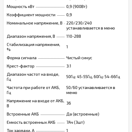
Мощность кВт
0,9 (900Вт)
Коэффициент мощности
0,9
Номинальное напряжение, В
220/230/240
устанавливается в меню
Диапазон напряжения, В
110-288
Стабилизация напряжения,
1
%
Форма сигнала
Чистый синус
Крест-фактор
3:1
Диапазон частот на входе,
50Гц: 45-55Гц, 60Гц: 54-66Гц
Гц
Частота при работе от АКБ,
50/60 устанавливается в
Гц
меню
Напряжение на входе от АКБ,
36
В
Встроенные АКБ
Да (встроенные)
Емкость встроенных АКБ
7Ач (3шт)
Ток зарядки, А
1