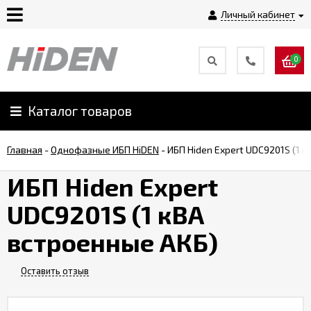
Личный кабинет
0
Главная
О
Каталог товаров
компании
Главная
-
Однофазные ИБП HiDEN
-
ИБП Hiden Expert UDC9201S (1 
Доставка
ИБП Hiden Expert
UDC9201S (1 кВА
Оплата
встроенные АКБ)
Монтаж
Оставить отзыв
Гарантии