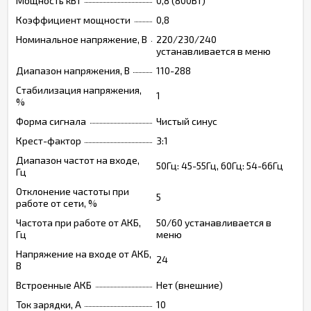
Мощность кВт
0,8 (800Вт)
Коэффициент мощности
0,8
Номинальное напряжение, В
220/230/240
устанавливается в меню
Диапазон напряжения, В
110-288
Стабилизация напряжения,
1
%
Форма сигнала
Чистый синус
Крест-фактор
3:1
Диапазон частот на входе,
50Гц: 45-55Гц, 60Гц: 54-66Гц
Гц
Отклонение частоты при
5
работе от сети, %
Частота при работе от АКБ,
50/60 устанавливается в
Гц
меню
Напряжение на входе от АКБ,
24
В
Встроенные АКБ
Нет (внешние)
Ток зарядки, А
10