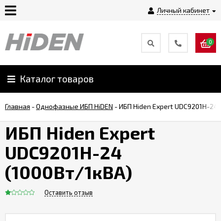
Личный кабинет
0
Главная
О
Каталог товаров
компании
Главная
-
Однофазные ИБП HiDEN
-
ИБП Hiden Expert UDC9201H-24 
Доставка
ИБП Hiden Expert
UDC9201H-24
Оплата
(1000Вт/1кВА)
Монтаж
Оставить отзыв
Гарантии