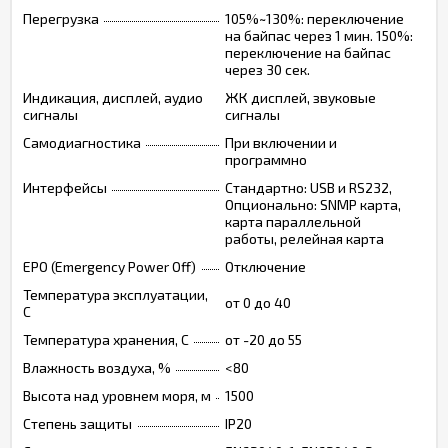
Перегрузка
105%~130%: переключение
на байпас через 1 мин. 150%:
переключение на байпас
через 30 сек.
Индикация, дисплей, аудио
ЖК дисплей, звуковые
сигналы
сигналы
Самодиагностика
При включении и
программно
Интерфейсы
Стандартно: USB и RS232,
Опционально: SNMP карта,
карта параллельной
работы, релейная карта
EPO (Emergency Power Off)
Отключение
Температура эксплуатации,
от 0 до 40
C
Температура хранения, C
от -20 до 55
Влажность воздуха, %
<80
Высота над уровнем моря, м
1500
Степень защиты
IP20