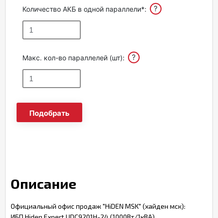
?
Количество АКБ в одной параллели*:
?
Макс. кол-во параллелей (шт):
Подобрать
Описание
Официальный офис продаж "HiDEN MSK" (хайден мск):
ИБП Hiden Expert UDC9201H-24 (1000Вт/1кВА)