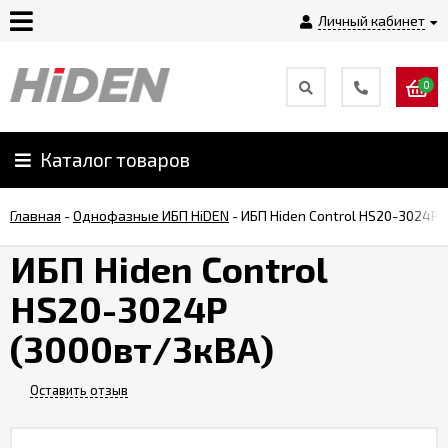
Личный кабинет
0
Главная
О
Каталог товаров
компании
Главная
-
Однофазные ИБП HiDEN
-
ИБП Hiden Control HS20-3024P 
Доставка
ИБП Hiden Control
HS20-3024P
Оплата
(3000вт/3кВА)
Монтаж
Оставить отзыв
Гарантии