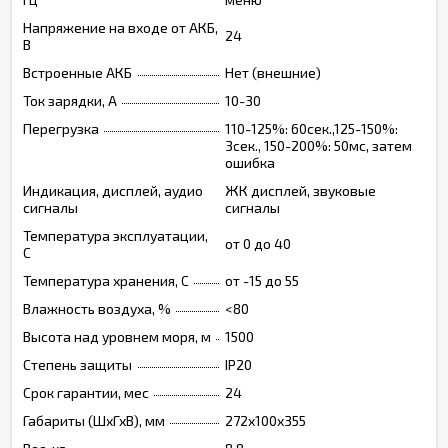
Напряжение на входе от АКБ,
24
В
Встроенные АКБ
Нет (внешние)
Ток зарядки, А
10-30
Перегрузка
110-125%: 60сек.,125-150%:
3сек., 150-200%: 50мс, затем
ошибка
Индикация, дисплей, аудио
ЖК дисплей, звуковые
сигналы
сигналы
Температура эксплуатации,
от 0 до 40
C
Температура хранения, C
от -15 до 55
Влажность воздуха, %
<80
Высота над уровнем моря, м
1500
Степень защиты
IP20
Срок гарантии, мес
24
Габариты (ШхГхВ), мм
272х100х355