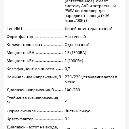
(естественное). Имеет
систему AVR и встроенный
PWM контроллер для
зарядки от солнца (50А,
макс.700Вт)
Тип ИБП
Линейно-интерактивный
Форм-фактор
Настенный
Количествово фаз
Однофазный
Мощность кВА
1,5 (1500ВА)
Мощность кВт
1 (1000Вт)
Коэффициент мощности
0,7
Номинальное напряжение, В
220/230 устанавливается в
меню
Диапазон напряжения, В
140-280
Стабилизация напряжения,
5
%
Форма сигнала
Чистый синус
Крест-фактор
3:1
Диапазон частот на входе,