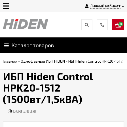
Личный кабинет
0
Главная
О
Каталог товаров
компании
Главная
-
Однофазные ИБП HiDEN
-
ИБП Hiden Control HPK20-1512 (
Доставка
ИБП Hiden Control
HPK20-1512
Оплата
(1500вт/1,5кВА)
Монтаж
Оставить отзыв
Гарантии