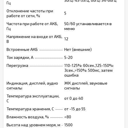
50Гц: 45-55Гц, 60Гц: 54-66Гц
Гц
Отклонение частоты при
5
работе от сети, %
Частота при работе от АКБ,
50/60 устанавливается в
Гц
меню
Напряжение на входе от АКБ,
12
В
Встроенные АКБ
Нет (внешние)
Ток зарядки, А
5-20
Перегрузка
110-125%: 60сек.,125-150%:
3сек.,>150%: 500мс, затем
ошибка
Индикация, дисплей, аудио
ЖК дисплей, звуковые
сигналы
сигналы
Температура эксплуатации,
от 0 до 40
C
Температура хранения, C
от -15 до 55
Влажность воздуха, %
<80
Высота над уровнем моря, м
1500