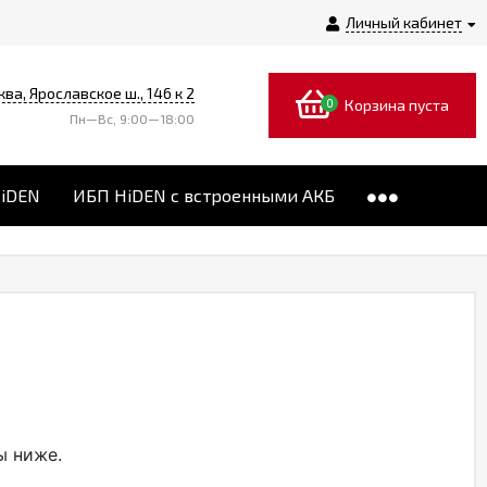
Личный кабинет
ква, Ярославское ш., 146 к 2
0
Корзина пуста
Пн—Вс, 9:00—18:00
HiDEN
ИБП HiDEN с встроенными АКБ
ы ниже.