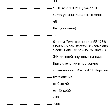
3:1
50Гц: 45-55Гц, 60Гц: 54-66Гц
50/60 устанавливается в меню
48
Нет (внешние)
12
От сети. Темп окр. среды<35 105%-
>150% – 5 сек От сети. 35<темп ок
5 сек От АКБ <105%-150%: 30сек; >
ЖК дисплей, звуковые сигналы
При включении и програмно
установленно: RS232/USB Порт, оп
Отключение
от 0 до 40
от -15 до 55
<80
1500