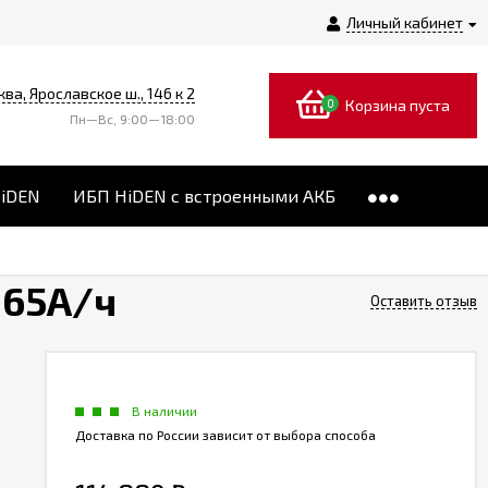
Личный кабинет
ква, Ярославское ш., 146 к 2
0
Корзина пуста
Пн—Вс, 9:00—18:00
HiDEN
ИБП HiDEN с встроенными АКБ
 65А/ч
Оставить отзыв
В наличии
Доставка по России зависит от выбора способа