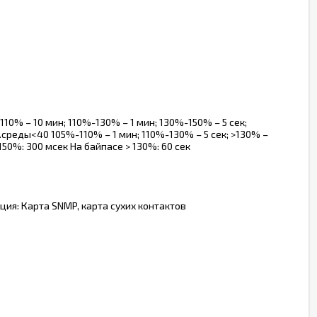
110% – 10 мин; 110%-130% – 1 мин; 130%-150% – 5 сек;
р.среды<40 105%-110% – 1 мин; 110%-130% – 5 сек; >130% –
 150%: 300 мсек На байпасе > 130%: 60 сек
ция: Карта SNMP, карта сухих контактов