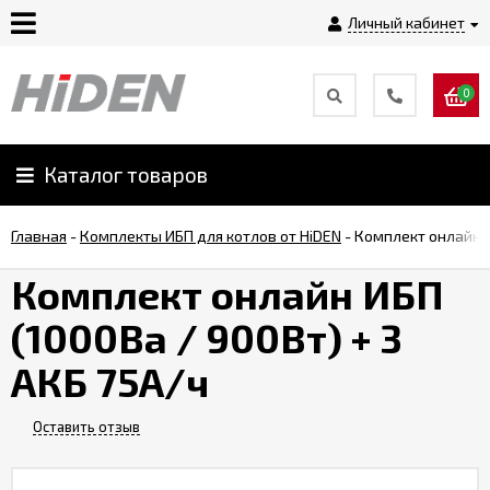
Личный кабинет
0
Главная
О
Каталог товаров
компании
Главная
-
Комплекты ИБП для котлов от HiDEN
-
Комплект онлайн И
Доставка
Комплект онлайн ИБП
(1000Ва / 900Вт) + 3
Оплата
АКБ 75А/ч
Монтаж
Оставить отзыв
Гарантии