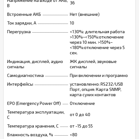
Напряжение на входе от АКБ,
36
В
Встроенные АКБ
Нет (внешние)
Ток зарядки, А
10
Перегрузка
<130%: длительная работа
>130%~<150%:отключение
через 10 мин. >150%~
<180%:отключение через 5
сек.
Индикация, дисплей, аудио
ЖК дисплей, звуковые
сигналы
сигналы
Самодиагностика
При включении и програмно
Интерфейсы
установленно: RS232/USB
Порт, опция: Карта SNMP,
карта сухих контактов
EPO (Emergency Power Off)
Отключение
Температура эксплуатации,
от 0 до 40
C
Температура хранения, C
от -15 до 55
Влажность воздуха, %
<80