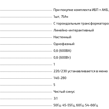
При покупке комплекта ИБП + АКБ
1шт, 75Ач
С тороидальным трансформатором
Линейно-интерактивный
Настенный
Однофазный
0,6 (600ВА)
0,6 (600Вт)
1
220/230 устанавливается в меню
140-280
5
Чистый синус
3:1
50Гц: 45-55Гц, 60Гц: 54-66Гц