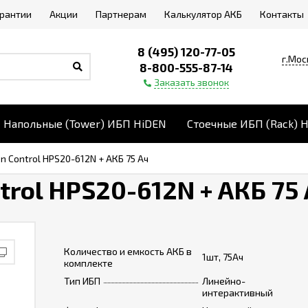
арантии
Акции
Партнерам
Калькулятор АКБ
Контакты
8 (495) 120-77-05
г.Мос
8-800-555-87-14
Заказать звонок
Напольные (Tower) ИБП HiDEN
Стоечные ИБП (Rack) 
n Control HPS20-612N + АКБ 75 Ач
rol HPS20-612N + АКБ 75
Количество и емкость АКБ в
1шт, 75Ач
комплекте
Тип ИБП
Линейно-
интерактивный