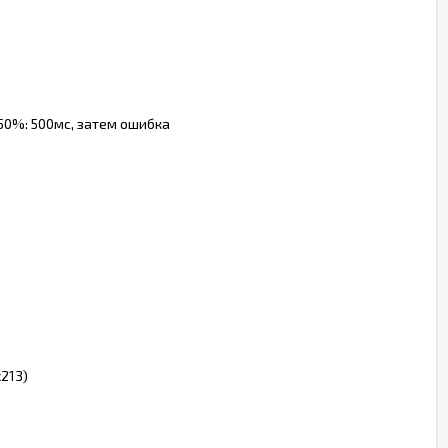
>150%: 500мс, затем ошибка
х213)