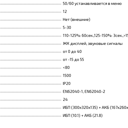
50/60 устанавливается в меню
12
Нет (внешние)
5-30
110-125%: 60сек.,125-150%: 3сек.,
ЖК дисплей, звуковые сигналы
от 0 до 40
от -15 до 55
<80
1500
IP20
EN62040-1, EN62040-2
24
ИБП (300х320х135) + АКБ (167х260
ИБП (10.1) + АКБ (21.8)