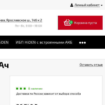
Личный кабинет
ква, Ярославское ш., 146 к 2
0
Корзина пуста
Пн—Вс, 9:00—18:00
HiDEN
ИБП HiDEN с встроенными АКБ
 Ач
Оставить отзыв
В наличии
Доставка по России зависит от выбора способа