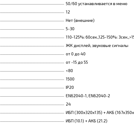
50/60 устанавливается в меню
12
Нет (внешние)
5-30
110-125%: 60сек.,125-150%: 3сек.,
ЖК дисплей, звуковые сигналы
от 0 до 40
от -15 до 55
<80
1500
IP20
EN62040-1, EN62040-2
24
ИБП (300х320х135) + АКБ (167х350х
ИБП (10.1) + АКБ (21.2)