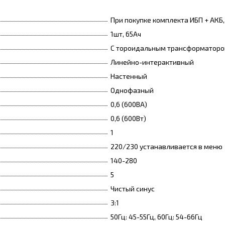
При покупке комплекта ИБП + АКБ
1шт, 65Ач
С тороидальным трансформатором
Линейно-интерактивный
Настенный
Однофазный
0,6 (600ВА)
0,6 (600Вт)
1
220/230 устанавливается в меню
140-280
5
Чистый синус
3:1
50Гц: 45-55Гц, 60Гц: 54-66Гц