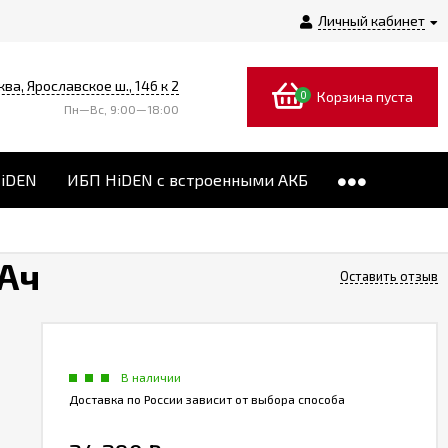
Личный кабинет
ква, Ярославское ш., 146 к 2
0
Корзина пуста
Пн—Вс, 9:00—18:00
HiDEN
ИБП HiDEN с встроенными АКБ
 Ач
Оставить отзыв
В наличии
Доставка по России зависит от выбора способа