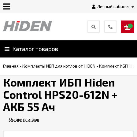
Личный кабинет
0
Главная
О
Каталог товаров
компании
Главная
-
Комплекты ИБП для котлов от HiDEN
-
Комплект ИБП Hide
Доставка
Комплект ИБП Hiden
Control HPS20-612N +
Оплата
АКБ 55 Ач
Монтаж
Оставить отзыв
Гарантии