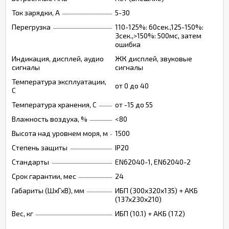
Ток зарядки, А
5-30
Перегрузка
110-125%: 60сек.,125-150%:
3сек.,>150%: 500мс, затем
ошибка
Индикация, дисплей, аудио
ЖК дисплей, звуковые
сигналы
сигналы
Температура эксплуатации,
от 0 до 40
C
Температура хранения, C
от -15 до 55
Влажность воздуха, %
<80
Высота над уровнем моря, м
1500
Степень защиты
IP20
Стандарты
EN62040-1, EN62040-2
Срок гарантии, мес
24
Габариты (ШхГхВ), мм
ИБП (300х320х135) + АКБ
(137х230х210)
Вес, кг
ИБП (10.1) + АКБ (17.2)