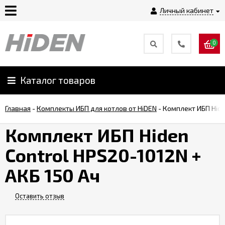
Личный кабинет
0
Главная
О
Каталог товаров
компании
Главная
-
Комплекты ИБП для котлов от HiDEN
-
Комплект ИБП Hide
Доставка
Комплект ИБП Hiden
Control HPS20-1012N +
Оплата
АКБ 150 Ач
Монтаж
Оставить отзыв
Гарантии