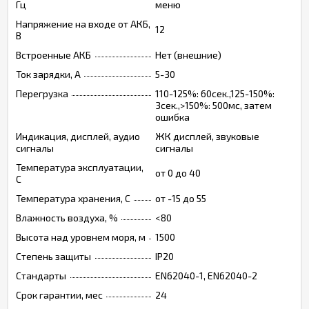
Гц
меню
Напряжение на входе от АКБ,
12
В
Встроенные АКБ
Нет (внешние)
Ток зарядки, А
5-30
Перегрузка
110-125%: 60сек.,125-150%:
3сек.,>150%: 500мс, затем
ошибка
Индикация, дисплей, аудио
ЖК дисплей, звуковые
сигналы
сигналы
Температура эксплуатации,
от 0 до 40
C
Температура хранения, C
от -15 до 55
Влажность воздуха, %
<80
Высота над уровнем моря, м
1500
Степень защиты
IP20
Стандарты
EN62040-1, EN62040-2
Срок гарантии, мес
24