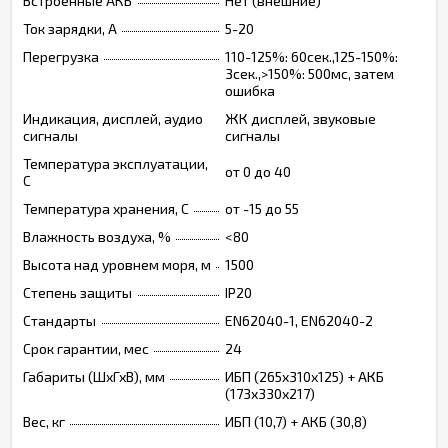
Встроенные АКБ
Нет (внешние)
Ток зарядки, А
5-20
Перегрузка
110-125%: 60сек.,125-150%:
3сек.,>150%: 500мс, затем
ошибка
Индикация, дисплей, аудио
ЖК дисплей, звуковые
сигналы
сигналы
Температура эксплуатации,
от 0 до 40
C
Температура хранения, C
от -15 до 55
Влажность воздуха, %
<80
Высота над уровнем моря, м
1500
Степень защиты
IP20
Стандарты
EN62040-1, EN62040-2
Срок гарантии, мес
24
Габариты (ШхГхВ), мм
ИБП (265х310х125) + АКБ
(173х330х217)
Вес, кг
ИБП (10,7) + АКБ (30,8)