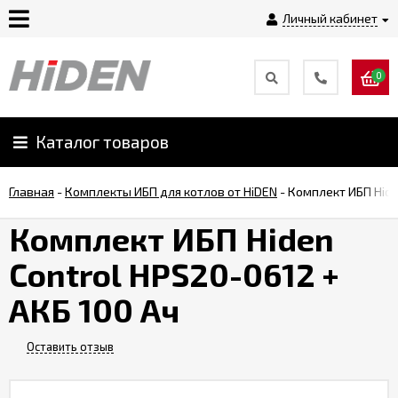
Личный кабинет
0
Главная
О
Каталог товаров
компании
Главная
-
Комплекты ИБП для котлов от HiDEN
-
Комплект ИБП Hide
Доставка
Комплект ИБП Hiden
Control HPS20-0612 +
Оплата
АКБ 100 Ач
Монтаж
Оставить отзыв
Гарантии