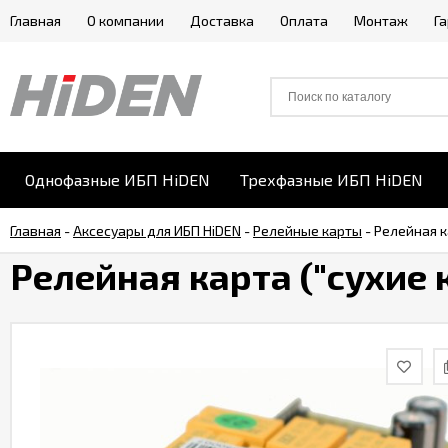
Главная
О компании
Доставка
Оплата
Монтаж
Г
Однофазные ИБП HiDEN
Трехфазные ИБП HiDEN
Главная
-
Аксесуары для ИБП HiDEN
-
Релейные карты
-
Релейная к
Релейная карта ("сухие 