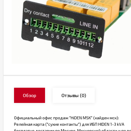
Обзор
Отзывы
(0)
Официальный офис продаж "HiDEN MSK" (хайден мск):
Релейная карта ("сухие контакты") для ИБП HIDEN 1-3 kVA
бесплатно доставим по Москве, Московской области и по вс