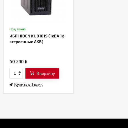
Под заказ
ИБП HIDEN KU9101S (1кВА 1ф
встроенные АКБ)
40 290
₽
В корзину
Купить в 1 клик