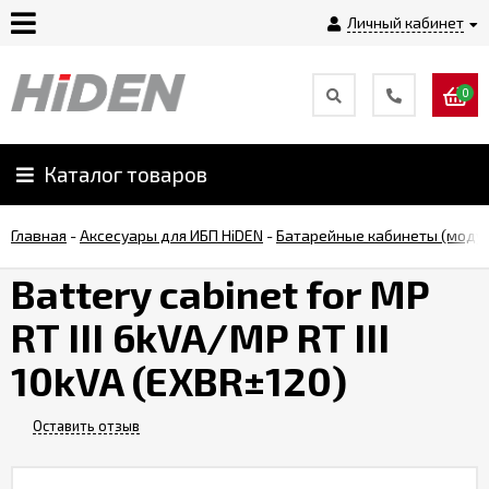
Личный кабинет
0
Главная
О
Каталог товаров
компании
Главная
-
Аксесуары для ИБП HiDEN
-
Батарейные кабинеты (моду
Доставка
Battery cabinet for MP
RT III 6kVA/MP RT III
Оплата
10kVA (EXBR±120)
Монтаж
Оставить отзыв
Гарантии