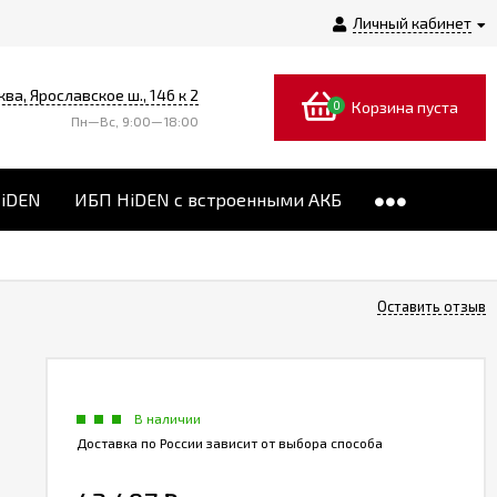
Личный кабинет
ква, Ярославское ш., 146 к 2
0
Корзина пуста
Пн—Вс, 9:00—18:00
HiDEN
ИБП HiDEN с встроенными АКБ
Оставить отзыв
В наличии
Доставка по России зависит от выбора способа